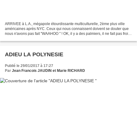
ARRIVEE à L.A., mégapole étourdissante multiculturelle, 2ème plus ville
américaines après NYC. Ceux qui nous connaissent doivent se douter que
nous n'avons pas fait "WAAHOO " ! OK, il y a des palmiers, il ne fait pas froid
en février et le service de...
ADIEU LA POLYNESIE
Publié le 29/01/2017 à 17:27
Par
Jean Francois JAUDIN et Marie RICHARD