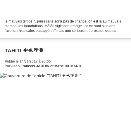
le mauvais temps, 5 jours sans sortir pas de chance, on est là au mauvais
moment les inondations. Météo vigilance orange : ce ne sont plus des
"averses tropicales passagères" mais une sérieuse dépression depuis
plusieurs jours. Cliquez pour voir. Nous...
TAHITI 🐠🐬🌴🍍
Publié le 14/01/2017 à 20:05
Par
Jean Francois JAUDIN et Marie RICHARD