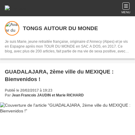
MENU
TONGS AUTOUR DU MONDE
Je suis Marie, jeune retraitée française, originaire d’Annecy (Alpes) et je vis
en Espagne après mon TOUR DU MONDE en SAC A DOS, en 2017. Ce
blog, avec plus de 200 articles, fait partie de ma vie de sexa positive, avec
des rencontres humaines et des lieux magnifiques. Si vous aimez, dites-le
moi dans les commentaires ou écrivez-moi par le formulaire de contact, ça
fait plaisir !
GUADALAJARA, 2ème ville du MEXIQUE :
Bienvenidos !
Publié le 20/02/2017 à 19:23
Par
Jean Francois JAUDIN et Marie RICHARD