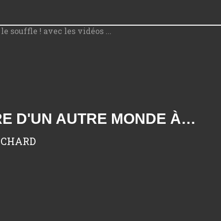
FIORDLAND : MILFORD SOUND ET TE ANAU, LA CROISIÈRE D'UN AUTRE MONDE À COUPER LE SOUFFLE ! AVEC LES VIDÉOS ...
RICHARD