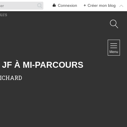
Connexion
+
Créer mon blog
NAVIGATION
Accueil
Menu
Contact
E JF À MI-PARCOURS
 RICHARD
NEWSLETTER