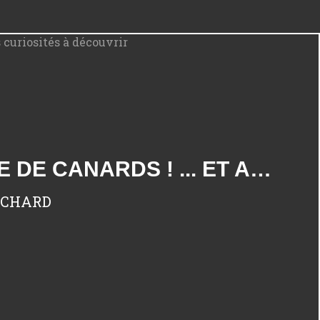
DE WANAKA À HOKITIKA : ATTENTION DANGER, PASSAGE DE CANARDS ! ... ET AUTRES CURIOSITÉS À DÉCOUVRIR
RICHARD