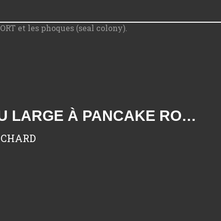
GREAT COAST ROAD, PUNAKAIKI : EMBRUNS ET VENT DU LARGE À PANCAKE ROCKS & WESTPORT ET LES PHOQUES (SEAL COLONY).
RICHARD