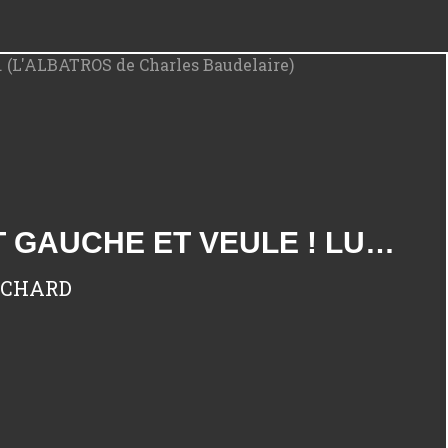
OTAGO PENINSULA : "CE VOYAGEUR AILÉ, COMME IL EST GAUCHE ET VEULE ! LUI NAGUÈRE SI BEAU" ... (L'ALBATROS DE CHARLES BAUDELAIRE)
RICHARD