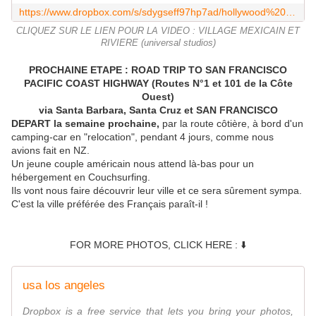
https://www.dropbox.com/s/sdygseff97hp7ad/hollywood%20universal.mov
CLIQUEZ SUR LE LIEN POUR LA VIDEO : VILLAGE MEXICAIN ET
RIVIERE (universal studios)
PROCHAINE ETAPE : ROAD TRIP TO SAN FRANCISCO
PACIFIC COAST HIGHWAY (Routes N°1 et 101 de la Côte
Ouest)
via Santa Barbara, Santa Cruz et SAN FRANCISCO
DEPART la semaine prochaine,
par la route côtière, à bord d'un
camping-car en "relocation", pendant 4 jours, comme nous
avions fait en NZ.
Un jeune couple américain nous attend là-bas pour un
hébergement en Couchsurfing.
Ils vont nous faire découvrir leur ville et ce sera sûrement sympa.
C'est la ville préférée des Français paraît-il !
FOR MORE PHOTOS, CLICK HERE : ⬇️
usa los angeles
Dropbox is a free service that lets you bring your photos,