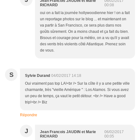
Jean Francois JAUDIN et Marie
06/02/2017
RICHARD
00:08
oui on a fait la journée hollywoodienne hier ! on a fait
un reportage photos sur le blog ... et maintenant on
va partir à San Francisco, ce sera plus dans nos
goûts sûrement. On a moins chaud et ça fait du bien.
Bisous et courage pour la météo, on a vu qu'il y avait
des vents très violents côté Atlantique. Prenez soin
de vous.
S
Sylvie Durand
04/02/2017 14:18
Oui vraiment pas top LA!<br /> Sur la côte il y a une petite ville
charmante, très "vieille Amérique " : Los Alamos. Si vous avez
un peu de temps, ça vaut le petit détour. <br /> Have a good
trip!<br /> Biz
Répondre
J
Jean Francois JAUDIN et Marie
06/02/2017
RICHARD
00:05