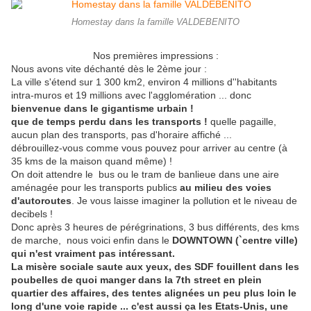
Homestay dans la famille VALDEBENITO
Nos premières impressions :
Nous avons vite déchanté dès le 2ème jour :
La ville s'étend sur 1 300 km2, environ 4 millions d''habitants
intra-muros et 19 millions avec l'agglomération ... donc
bienvenue dans le gigantisme urbain !
que de temps perdu dans les transports !
quelle pagaille,
aucun plan des transports, pas d'horaire affiché ...
débrouillez-vous comme vous pouvez pour arriver au centre (à
35 kms de la maison quand même) !
On doit attendre le bus ou le tram de banlieue dans une aire
aménagée pour les transports publics
au milieu des voies
d'autoroutes
. Je vous laisse imaginer la pollution et le niveau de
decibels !
Donc après 3 heures de pérégrinations, 3 bus différents, des kms
de marche, nous voici enfin dans le
DOWNTOWN (`centre ville)
qui n'est vraiment pas intéressant.
La misère sociale saute aux yeux, des SDF fouillent dans les
poubelles de quoi manger dans la 7th street en plein
quartier des affaires, des tentes alignées un peu plus loin le
long d'une voie rapide ... c'est aussi ça les Etats-Unis, une