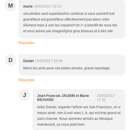
M
marie
15/02/2017 22:22
vos photos sont superbes!!on continue à vous suivre!!c'est
grand!!tout est grand!!bon effectivement pas dans votre
élément mais à voir les copains!!<br /> à bientôt de vous lire
et vous suivre par images!!gros gros bisouss et à très vite
Répondre
D
Daniel
12/02/2017 23:44
Merci les amis pour ces belles photos, grand reportage
Répondre
J
Jean Francois JAUDIN et Marie
20/02/2017
RICHARD
17:31
hello Daniel, regarde l'article sur San Francisco, on a
mieux aimé, rien à voir avec L.A. qui est trop grand et
sans charme. Nous sommes arrivés au Mexique
maintenant, ça nous plait bien.