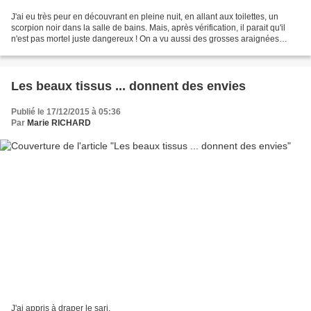
J'ai eu très peur en découvrant en pleine nuit, en allant aux toilettes, un
scorpion noir dans la salle de bains. Mais, après vérification, il parait qu'il
n'est pas mortel juste dangereux ! On a vu aussi des grosses araignées
blanches de 10 cm mais rien...
Les beaux tissus ... donnent des envies
Publié le 17/12/2015 à 05:36
Par
Marie RICHARD
J'ai appris à draper le sari.