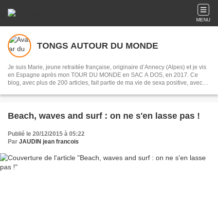
MENU
TONGS AUTOUR DU MONDE
Je suis Marie, jeune retraitée française, originaire d’Annecy (Alpes) et je vis
en Espagne après mon TOUR DU MONDE en SAC A DOS, en 2017. Ce
blog, avec plus de 200 articles, fait partie de ma vie de sexa positive, avec
des rencontres humaines et des lieux magnifiques. Si vous aimez, dites-le
moi dans les commentaires ou écrivez-moi par le formulaire de contact, ça
fait plaisir !
Beach, waves and surf : on ne s'en lasse pas !
Publié le 20/12/2015 à 05:22
Par
JAUDIN jean francois