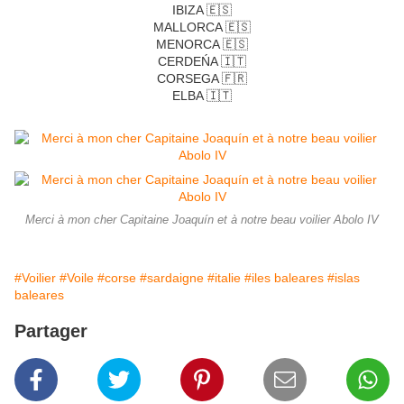
IBIZA 🇪🇸
MALLORCA 🇪🇸
MENORCA 🇪🇸
CERDEŃA 🇮🇹
CORSEGA 🇫🇷
ELBA 🇮🇹
Merci à mon cher Capitaine Joaquín et à notre beau voilier Abolo IV
#Voilier
#Voile
#corse
#sardaigne
#italie
#iles baleares
#islas
baleares
Partager