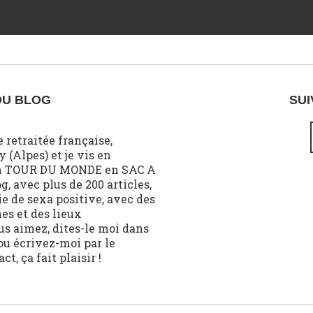
DU BLOG
SUI
e retraitée française,
 (Alpes) et je vis en
n TOUR DU MONDE en SAC A
g, avec plus de 200 articles,
ie de sexa positive, avec des
s et des lieux
us aimez, dites-le moi dans
u écrivez-moi par le
t, ça fait plaisir !