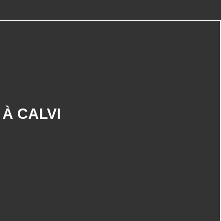
CATÉGORIES
Espagne (50)
 À CALVI
Seniors (41)
Nouvelle Zelande (26)
Mexique (25)
Etats Unis (23)