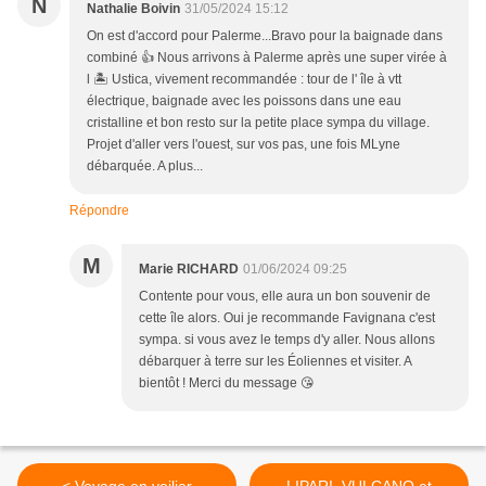
N
Nathalie Boivin
31/05/2024 15:12
On est d'accord pour Palerme...Bravo pour la baignade dans
combiné 👍 Nous arrivons à Palerme après une super virée à
l 🏝️ Ustica, vivement recommandée : tour de l' île à vtt
électrique, baignade avec les poissons dans une eau
cristalline et bon resto sur la petite place sympa du village.
Projet d'aller vers l'ouest, sur vos pas, une fois MLyne
débarquée. A plus...
Répondre
M
Marie RICHARD
01/06/2024 09:25
Contente pour vous, elle aura un bon souvenir de
cette île alors. Oui je recommande Favignana c'est
sympa. si vous avez le temps d'y aller. Nous allons
débarquer à terre sur les Éoliennes et visiter. A
bientôt ! Merci du message 😘