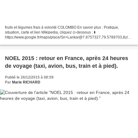
fruits et légumes frais à volonté COLOMBO En savoir plus : Pratique,
situation, carte et lien Wikipedia, cliquez ci-dessous : ⬇️
https://www.google.fr/maps/place/Sri+Lanka/@7.8757327,79.5789703,8z/dat
a=!3m1!4b1!4m2!3m1!1s0x3ae2593cf65a1e9d:0xe13da4b400e2d38c...
NOEL 2015 : retour en France, après 24 heures
de voyage (taxi, avion, bus, train et à pied).
Publié le 26/12/2015 à 08:59
Par
Marie RICHARD