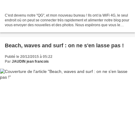
C'est devenu notre "QG", et mon nouveau bureau ! Ils ont la WiFi 4G, le seul
endroit où on peut se connecter très rapidement et alimenter notre blog pour
vous envoyer des nouvelles et des photos. Nous espérons que vous le
visitez même si nous sommes restés...
Beach, waves and surf : on ne s'en lasse pas !
Publié le 20/12/2015 à 05:22
Par
JAUDIN jean francois