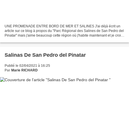
UNE PROMENADE ENTRE BORD DE MER ET SALINES J'ai déjà écrit un
article sur ce blog à propos du "Parc Régional des Salines de San Pedro del
Pinatar" mais j'aime beaucoup cette région où j'habite maintenant et je crois
qu'elle mérite bien un deuxième article...
Salinas De San Pedro del Pinatar
Publié le 02/04/2021 à 16:25
Par
Marie RICHARD