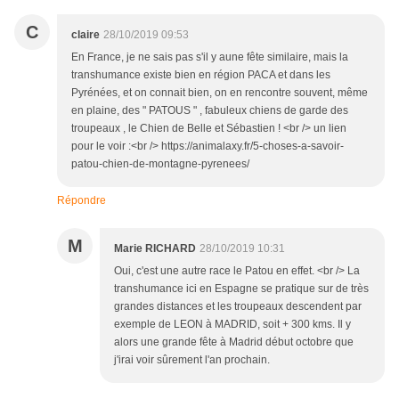
C
claire
28/10/2019 09:53
En France, je ne sais pas s'il y aune fête similaire, mais la
transhumance existe bien en région PACA et dans les
Pyrénées, et on connait bien, on en rencontre souvent, même
en plaine, des " PATOUS " , fabuleux chiens de garde des
troupeaux , le Chien de Belle et Sébastien ! <br /> un lien
pour le voir :<br /> https://animalaxy.fr/5-choses-a-savoir-
patou-chien-de-montagne-pyrenees/
Répondre
M
Marie RICHARD
28/10/2019 10:31
Oui, c'est une autre race le Patou en effet. <br /> La
transhumance ici en Espagne se pratique sur de très
grandes distances et les troupeaux descendent par
exemple de LEON à MADRID, soit + 300 kms. Il y
alors une grande fête à Madrid début octobre que
j'irai voir sûrement l'an prochain.