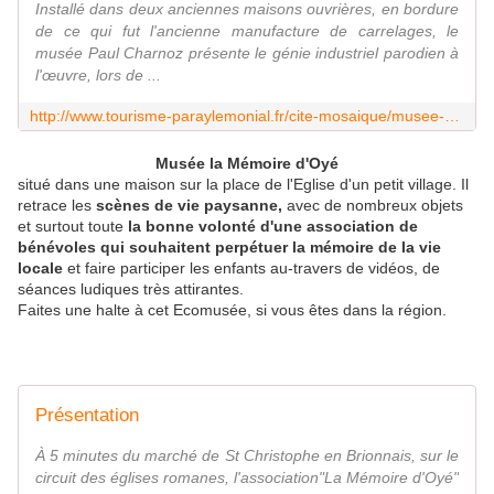
Installé dans deux anciennes maisons ouvrières, en bordure
de ce qui fut l'ancienne manufacture de carrelages, le
musée Paul Charnoz présente le génie industriel parodien à
l'œuvre, lors de ...
http://www.tourisme-paraylemonial.fr/cite-mosaique/musee-du-carrelage-ceramique-d-art-paul-charnoz-PCUBOU071148117.html
Musée la Mémoire d'Oyé
situé dans une maison sur la place de l'Eglise d'un petit village. Il
retrace les
scènes de vie paysanne,
avec de nombreux objets
et surtout toute
la bonne volonté d'une association de
bénévoles qui souhaitent perpétuer la mémoire de la vie
locale
et faire participer les enfants au-travers de vidéos, de
séances ludiques très attirantes.
Faites une halte à cet Ecomusée, si vous êtes dans la région.
Présentation
À 5 minutes du marché de St Christophe en Brionnais, sur le
circuit des églises romanes, l'association"La Mémoire d'Oyé"