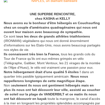
UNE SUPERBE RENCONTRE,
chez KASHA et KELLY
Nous avons eu le bonheur d'être hébergés en Couchsurfing
chez un couple d'américains quadragénaires qui nous ont
ouvert leur maison avec beaucoup de sympathie.
Ce sont t
ous les deux de grands athlètes triathloniens
(IRONMAN) végétaliens qui nous ont donné énormément
d'informations sur les Etats-Unis, nous avons beaucoup partagés
nos styles de vie.
Ils connaissent très bien la France,
tous les grands cols du
Tour de France qu'ils ont eux-mêmes grimpés en vélo
(Télégraphe, Galibier, Mont Ventoux, les 21 virages de la montée
de l'Alpe d'Huez), le vélo est vraiment une passion pour eux.
Notre hébergement était d'une qualité 5 étoiles !
dans un
quartier très paisible typiquement américain.
Nous nous
rappellerons longtemps de cette magnifique étape.
Non s
eulement ils nous ont gentiment hébergés mais en
plus ils nous ont fait découvrir leur ville, assisté au coucher
de soleil sur la plage de VANDERBILT et ce matin ils nous
ont fait découvrir en kayak
toute la mangrove, le canal d'accès
à la mer en longeant les propriétés splendides accompagnés par