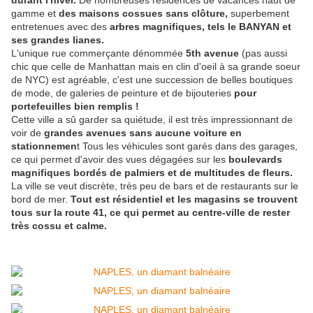
durant l'hiver.
De nombreuses résidences de vacances haut de
gamme et
des maisons cossues sans clôture,
superbement
entretenues avec des
arbres magnifiques, tels le BANYAN et
ses grandes lianes.
L'unique rue commerçante dénommée
5th avenue
(pas aussi
chic que celle de Manhattan mais en clin d'oeil à sa grande soeur
de NYC) est agréable, c'est une succession de belles boutiques
de mode, de galeries de peinture et de bijouteries
pour
portefeuilles bien remplis !
Cette ville a sû garder sa quiétude, il est très impressionnant de
voir de
grandes avenues sans aucune voiture en
stationnemen
t Tous les véhicules sont garés dans des garages,
ce qui permet d'avoir des vues dégagées sur les
boulevards
magnifiques bordés de palmiers et de multitudes de fleurs.
La ville se veut discrète, très peu de bars et de restaurants sur le
bord de mer.
Tout est résidentiel et les magasins se trouvent
tous sur la route 41, ce qui permet au centre-ville de rester
très cossu et calme.