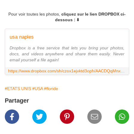
Pour voir toutes les photos,
cliquez sur le lien DROPBOX ci-
dessous : ⬇️
usa naples
Dropbox is a free service that lets you bring your photos,
docs, and videos anywhere and share them easily. Never
email yourself a file again!
https://www.dropbox.com/sh/czox1ejvktd3oph/AACDQqMnx26XPWnoHwqNg9_0a
#ETATS UNIS
#USA
#floride
Partager