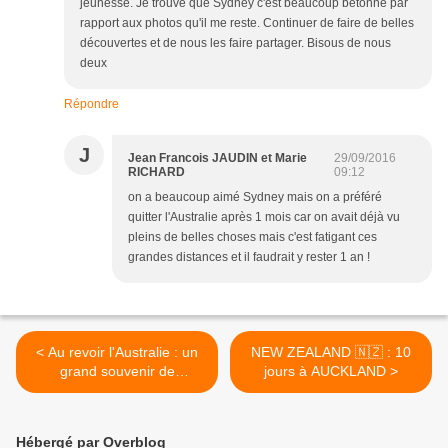
jeunesse. Je trouve que Sydney c'est beaucoup bétonné par
rapport aux photos qu'il me reste. Continuer de faire de belles
découvertes et de nous les faire partager. Bisous de nous
deux
Répondre
J
Jean Francois JAUDIN et Marie
29/09/2016
RICHARD
09:12
on a beaucoup aimé Sydney mais on a préféré
quitter l'Australie après 1 mois car on avait déjà vu
pleins de belles choses mais c'est fatigant ces
grandes distances et il faudrait y rester 1 an !
< Au revoir l'Australie : un
NEW ZEALAND 🇳🇿 : 10
grand souvenir de
jours à AUCKLAND >
MELBOURNE, capitale
culturelle.
Hébergé par Overblog