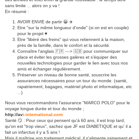
sans limite ... alors on y va !
En résumé :
AVOIR ENVIE de partir 😀 ✈️
Etre "sur la même longueur d'onde" (si on est en couple)
pour le projet ♥️
Etre "libéré des freins" qui vous retiennent à la maison,
près de la famille, dans le confort et la sécurité.
Connaître l'anglais 🇫🇷 ---> 🇬🇧 pour communiquer sur
place et éviter les grosses galères et s'équiper des
nouvelles technologies pour garder le lien avec tous nos
amis et échanger régulièrement.
Préserver un niveau de bonne santé, souscrire les
assurances nécessaires pour un tour du monde. (santé,
rapatriement, bagages, matériel photo et informatique, etc
...)
Nous vous recommandons l'assurance "MARCO POLO" pour le
voyage longue durée et tour du monde ;
http://av
i-international.com
Santé 😏 : Pour ceux qui pensent qu'à 60 ans, il est trop tard,
qu'on est "trop vieux", sachez que JF est DIABETIQUE et qu' il a
fait un infarctus il y a 5 ans !
Mais il maîtrise son traitement médical, il s'alimente sainement et